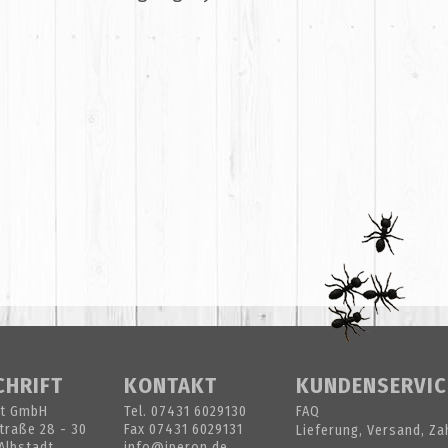
CHRIFT
KONTAKT
KUNDENSERVIC
et GmbH
Tel.
07431 6029130
FAQ
traße 28 - 30
Fax 07431 6029131
Lieferung, Versand, Za
Albstadt
info@iperon.de