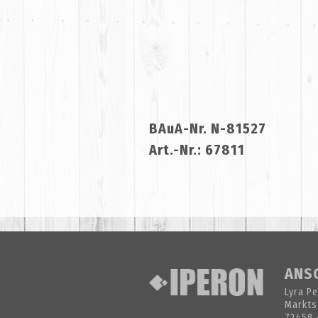
BAuA-Nr. N-81527
Art.-Nr.: 67811
ANS
Lyra P
Markts
72458 