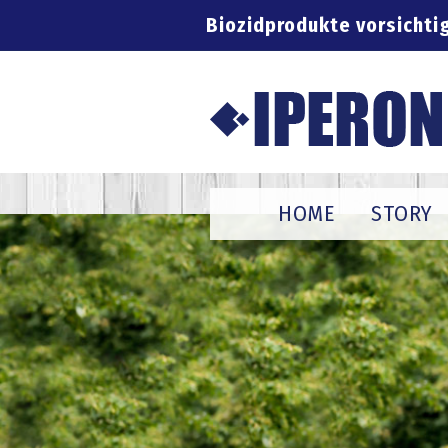
Skip
Biozidprodukte vorsichti
Fragen? Wir helfen Ihnen ge
to
content
HOME
STORY