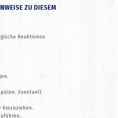
INWEISE ZU DIESEM
rgische Reaktionen
gen.
pülen. Eventuell
e hinzuziehen.
zuführen.