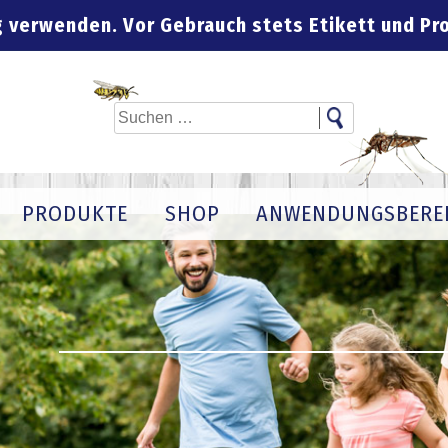
g verwenden. Vor Gebrauch stets Etikett und Pr
rne
info@iperon.de
Suchen
nach:
PRODUKTE
SHOP
ANWENDUNGSBERE