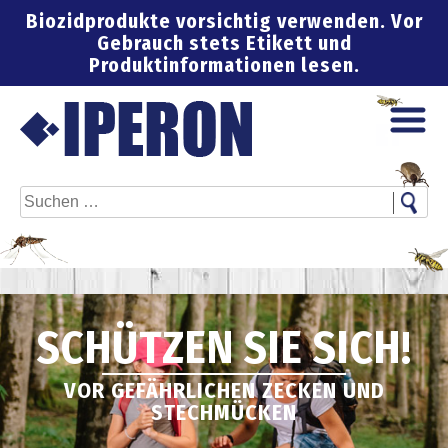
Skip
Biozidprodukte vorsichtig verwenden. Vor
to
Gebrauch stets Etikett und
content
Produktinformationen lesen.
Fragen? Wir helfen Ihnen gerne
info@iperon.de
Folgen Sie uns:
Suchen
nach:
SCHÜTZEN SIE SICH!
VOR GEFÄHRLICHEN ZECKEN UND
STECHMÜCKEN